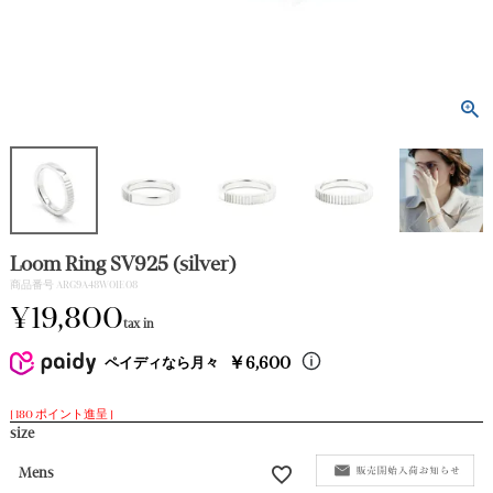
PIERCE｜
ピアス
EARRING｜
イヤリング
EARCUFF｜
イヤカフ
Loom Ring SV925 (silver)
BRACELET｜
商品番号
ARG9A48W01E08
ブレスレット
¥
19,800
tax in
BROOCH｜
￥6,600
ペイディなら月々
ブローチ
[
180
ポイント進呈 ]
size
RING｜
リング
Mens