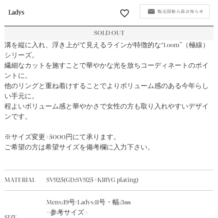
ALL ITEMS｜
全ての商品
Ladys
SOLD OUT
SHOP LIST
溝を縦に入れ、浮き上がて見えるラインが特徴的な“Loom”（極線）
シリーズ。
繊細なカットを施すことで華やかな光を放ちコーディネートのポイ
ントに。
SHOPPING GUIDE
他のリングと重ね着けすることでよりボリューム感のある今年らし
い手元に。
程よいボリューム感と華やかさで女性の方も取り入れやすいデザイ
LEGAL INFORMATION
ンです。
※サイズ変更+5000円にて承ります。
CONTACT
ご希望の方は希望サイズを備考欄に入力下さい。
MATERIAL
SV925(GD:SV925+K18YG plating)
OFFICIAL ACCOUNT
Mens:19号/Ladys:11号・幅:3㎜
<参考サイズ>
SIZE