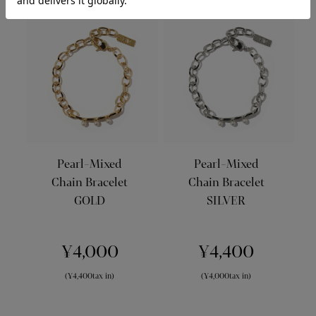
Pearl-Mixed
Pearl-Mixed
Chain Bracelet
Chain Bracelet
GOLD
SILVER
¥4,000
¥4,400
(¥4,400tax in)
(¥4,000tax in)