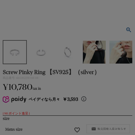
PIERCE｜
ピアス
EARRING｜
イヤリング
EARCUFF｜
イヤカフ
Screw Pinky Ring 【SV925】（silver）
BRACELET｜
商品番号
ARG0S23W04E08
ブレスレット
¥
10,780
tax in
BROOCH｜
￥3,593
ペイディなら月々
ブローチ
[
98
ポイント進呈 ]
size
RING｜
リング
Mens size