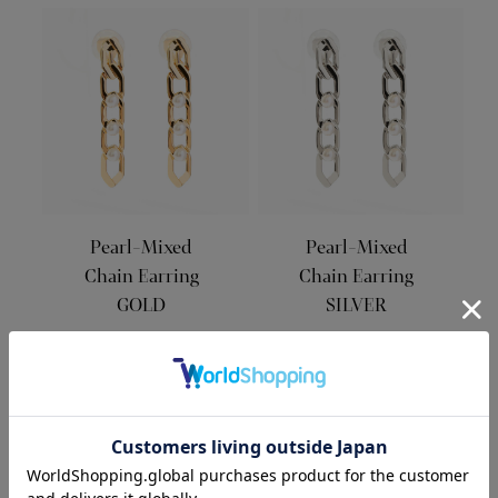
Pearl-Mixed
Pearl-Mixed
Chain Earring
Chain Earring
GOLD
SILVER
¥3,500
¥3,500
(¥3,850tax in)
(¥3,850tax in)