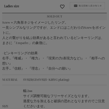
ALL ITEMS｜
全ての商品
Ladies size
SOLD OUT
SHOP LIST
Screw＝六角形ネジをイメージしたリング。
一見シンプルなリングですが、エンドにはこだわりのScrewをポイン
トに。
人との繋がりを結ぶ効果があると言われているピンキーリングは、
SHOPPING GUIDE
まさに「Empathy」の象徴に。
-ピンキーリングの効果-
LEGAL INFORMATION
右手…『権威』・『権力』・『現実の力(表現力など)』・『相手への
想い』
左手…『信頼』・『理念』・『自分への願い』
CONTACT
MATERIAL
SV925(GD:SV925+K18YG plating)
OFFICIAL ACCOUNT
幅:2㎜
サイズ調整可能なフリーサイズとなります。
過度な力を加えると破損の恐れとなりますのでご注意
SIZE
くださいませ。