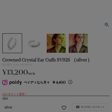
PIERCE｜
ピアス
EARRING｜
イヤリング
EARCUFF｜
イヤカフ
Crowned Crystal Ear Cuffs SV925 （silver）
BRACELET｜
商品番号
AER9A48W02E08
ブレスレット
¥
13,200
tax in
BROOCH｜
￥4,400
ペイディなら月々
ブローチ
[
120
ポイント進呈 ]
size
RING｜
リング
silver