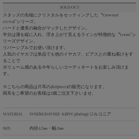
ALL ITEMS｜
SOLD OUT
全ての商品
スタッズの先端にクリスタルをセッティングした〝Crowned
crystal”シリーズ。
SHOP LIST
ハードと優美の融合がマッチしたデザイン。
半分は溝を縦に入れ、浮き上がて見えるラインが特徴的な〝Loom”シ
リーズデザイン。
リバーシブルでお使い頂けます。
SHOPPING GUIDE
人気のイヤカフは単品でも他のイヤカフ、ピアスとの重ね着けをす
ることで
ボリューム感のある今年らしいコーディネートをお楽しみ頂けま
LEGAL INFORMATION
す。
※こちらの商品は片耳のみ(1piece)の販売になります。
CONTACT
両耳をご希望のお客様は2個ご注文下さいませ。
MATERIAL
SV925(GD:SV925+K18YG plating)/ジルコニア
OFFICIAL ACCOUNT
SIZE
内径:1.7㎜・幅:3㎜