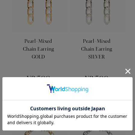
Pearl-Mixed
Pearl-Mixed
Chain Earring
Chain Earring
GOLD
SILVER
¥3,500
¥3,500
(¥3,850tax in)
(¥3,850tax in)