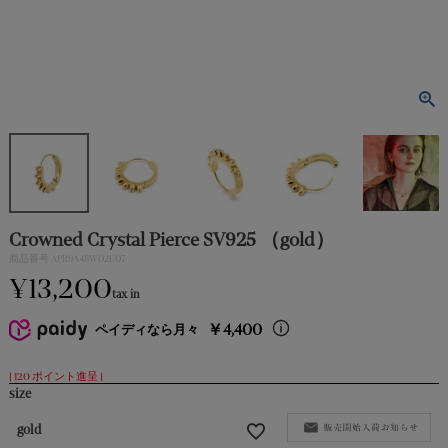
PIERCE｜
ピアス
EARRING｜
イヤリング
EARCUFF｜
イヤカフ
Crowned Crystal Pierce SV925 （gold）
BRACELET｜
商品番号
APR9A48W02E07
ブレスレット
¥
13,200
tax in
BROOCH｜
￥4,400
ペイディなら月々
ブローチ
[
120
ポイント進呈 ]
size
RING｜
リング
gold