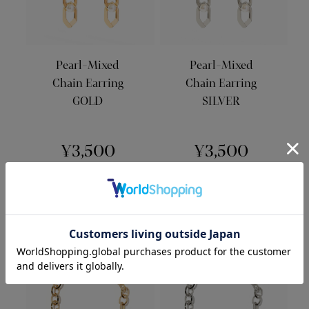
Pearl-Mixed
Pearl-Mixed
Chain Earring
Chain Earring
GOLD
SILVER
¥3,500
¥3,500
(¥3,850tax in)
(¥3,850tax in)