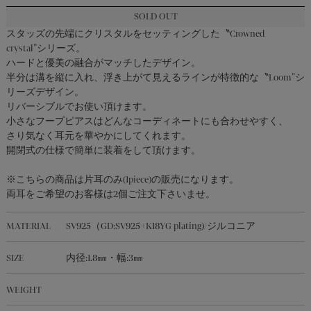
ALL ITEMS｜
SOLD OUT
全ての商品
スタッズの先端にクリスタルをセッティングした〝Crowned
crystal”シリーズ。
SHOP LIST
ハードと優美の融合がマッチしたデザイン。
半分は溝を縦に入れ、浮き上がて見えるラインが特徴的な〝Loom”シ
リーズデザイン。
リバーシブルでお使い頂けます。
SHOPPING GUIDE
小さなフープピアスはどんなコーディネートにも合わせやすく、
さり気なく耳元を華やかにしてくれます。
開閉式の仕様で簡単に装着をして頂けます。
LEGAL INFORMATION
※こちらの商品は片耳のみ(1piece)の販売になります。
両耳をご希望のお客様は2個ご注文下さいませ。
CONTACT
MATERIAL
SV925（GD:SV925+K18YG plating)/ジルコニア
OFFICIAL ACCOUNT
SIZE
内径:1.8㎜・幅:3㎜
WEIGHT